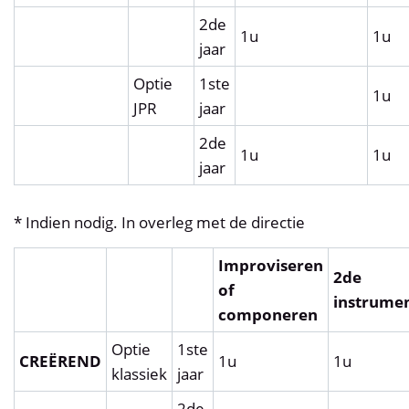
2de
1u
1u
jaar
Optie
1ste
1u
JPR
jaar
2de
1u
1u
jaar
* Indien nodig. In overleg met de directie
Improviseren
2de
of
instrume
componeren
Optie
1ste
CREËREND
1u
1u
klassiek
jaar
2de