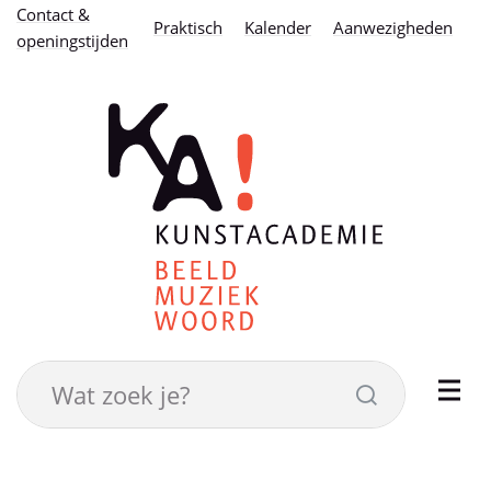
Naar
Contact &
Praktisch
Kalender
Aanwezigheden
openingstijden
inhoud
Kunstacademie
stad
Eeklo
Wat
Zoeken
zoek
je?