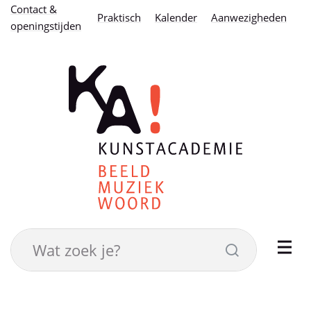
Naar
Contact &
Praktisch
Kalender
Aanwezigheden
openingstijden
inhoud
Kunstacademie
stad
Eeklo
Wat
Zoeken
zoek
je?