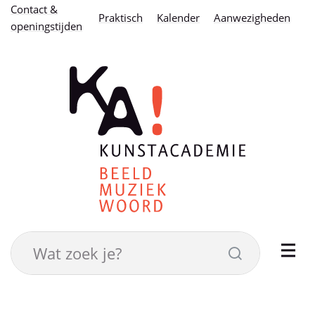
Naar
Contact &
Praktisch
Kalender
Aanwezigheden
openingstijden
inhoud
Kunstacademie
stad
Eeklo
Wat
Zoeken
zoek
je?